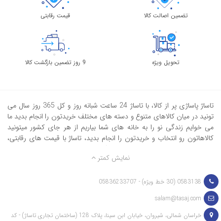
تضمین اصالت کالا
قیمت رقابتی
تحویل ویژه
9 روز تضمین بازگشت کالا
تاساژ پاساژی پر از کالا، با تاساژ 24 ساعت شبانه روز و کل 365 روز سال می
تونید در میان کالاهای متنوع و دسته های مختلف خریدتون را انجام بدید ما
می خوایم زندگی نو را به خانه های شما بیاریم از هر جای کشور میتونید
کالاهاتون رو انتخاب و خریدتون را انجام بدید، تاساژ با قیمت های رقابتی،
ضمانت اصالت کالا، تضمین 9 روز بازگشت کالا و پشتیبانی ویژه در کنار
نمایش کمتر
شماست. در تاساژ هر کسی می تونه کالاهاش را واسه فروش به غرفه خودش
بیاره و بازاری به وسعت ایران داشته باشه.
0583138 (30 خط ویژه) - 05836233707
salam@tasaj.com
خراسان شمالی، شیروان، خیابان ابن سینا، پلاک 128 (ساختمان تجاری تاساژ) - کد